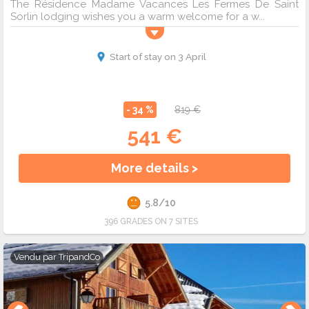
The Résidence Madame Vacances Les Fermes De Saint
Sorlin lodging wishes you a warm welcome for a w...
Start of stay on 3 April
- 34 %
819 €
541 €
More details >
5.8/10
396 GRADES ON 7 SITES
Vendu par
TripandCo