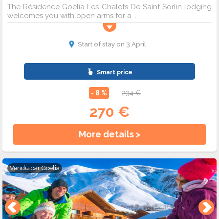
The Résidence Goélia Les Chalets De Saint Sorlin lodging
welcomes you with open arms for a ...
Start of stay on 3 April
Smart price
- 8 %
294 €
270 €
More details >
Vendu par
Goelia