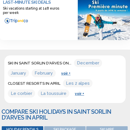
LAST-MINUTE SKI DEALS
discover a wide range of offers for ski short break in april in
Ski vacations starting at 148 euros
Saint sorlin d'arves.
per week
December
SKI IN SAINT SORLIN D'ARVES ON...
January
February
voir +
Les 2 alpes
CLOSEST RESORTS IN APRIL
Le corbier
La toussuire
voir +
COMPARE SKI HOLIDAYS IN SAINT SORLIN
D'ARVES IN APRIL
HOLIDAY RENTALS
SKI PACKAGE
SKI HIRE