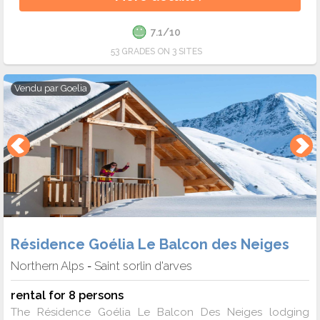
7.1/10
53 GRADES ON 3 SITES
Vendu par
Goelia
Résidence Goélia Le Balcon des Neiges
Northern Alps
Saint sorlin d'arves
-
rental for 8 persons
The Résidence Goélia Le Balcon Des Neiges lodging