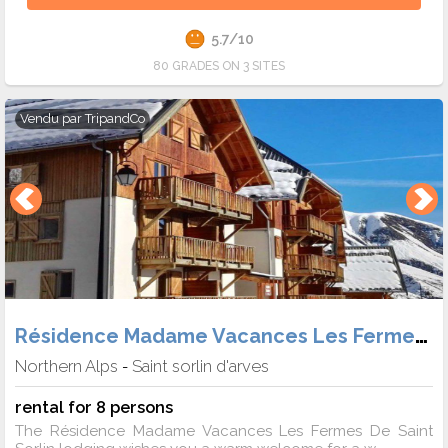
5.7/10
80 GRADES ON 3 SITES
Vendu par
TripandCo
Résidence Madame Vacances Les Fermes de Saint Sorlin
Northern Alps
Saint sorlin d'arves
-
rental for 8 persons
The Résidence Madame Vacances Les Fermes De Saint