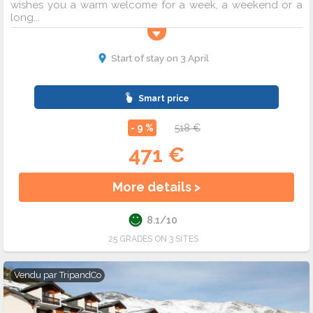
wishes you a warm welcome for a week, a weekend or a
long...
Start of stay on 3 April
Smart price
- 9 %
518 €
471 €
More details >
8.1/10
25 GRADES ON 3 SITES
Vendu par
TripandCo