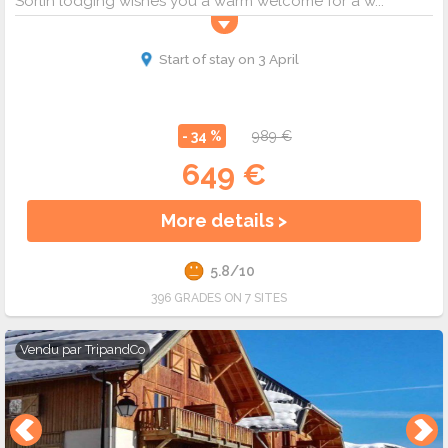
Sorlin lodging wishes you a warm welcome for a w...
Start of stay on 3 April
- 34 %
989 €
649 €
More details >
5.8/10
396 GRADES ON 7 SITES
Vendu par
TripandCo