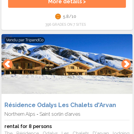
More details >
5.8/10
396 GRADES ON 7 SITES
Vendu par
TripandCo
Résidence Odalys Les Chalets d'Arvan
Northern Alps
Saint sorlin d'arves
-
rental for 8 persons
The Résidence Odalys Les Chalets D'arvan lodging