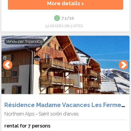
More details >
7.1/10
53 GRADES ON 3 SITES
Vendu par
TripandCo
Résidence Madame Vacances Les Fermes de Saint Sorlin
Northern Alps
Saint sorlin d'arves
-
rental for 7 persons