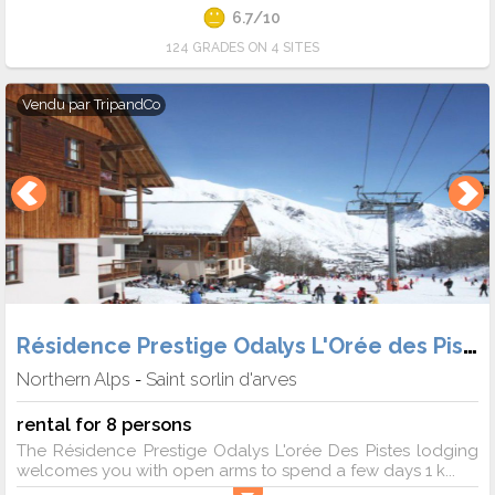
6.7/10
124 GRADES ON 4 SITES
Vendu par
TripandCo
Résidence Prestige Odalys L'Orée des Pistes
Northern Alps
Saint sorlin d'arves
-
rental for 8 persons
The Résidence Prestige Odalys L'orée Des Pistes lodging
welcomes you with open arms to spend a few days 1 k...