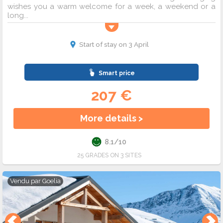
wishes you a warm welcome for a week, a weekend or a
long...
Start of stay on 3 April
Smart price
207 €
More details >
8.1/10
25 GRADES ON 3 SITES
Vendu par
Goelia