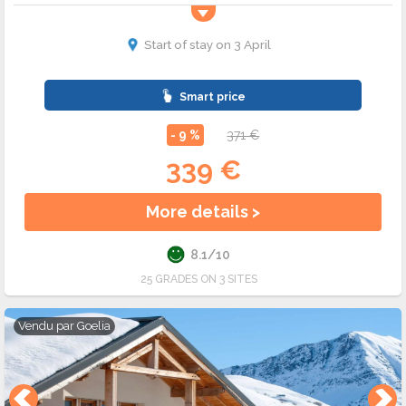
Start of stay on 3 April
Smart price
- 9 %
371 €
339 €
More details >
8.1/10
25 GRADES ON 3 SITES
Vendu par
Goelia