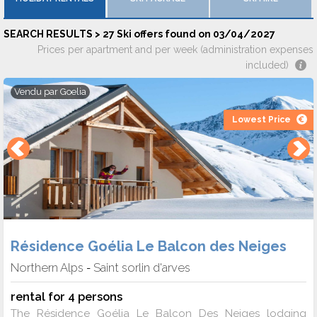
SEARCH RESULTS > 27 Ski offers found on 03/04/2027
Prices per apartment and per week (administration expenses
included)
Vendu par
Goelia
Lowest Price
Résidence Goélia Le Balcon des Neiges
Northern Alps
Saint sorlin d'arves
-
rental for 4 persons
The Résidence Goélia Le Balcon Des Neiges lodging