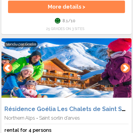
More details >
8.1/10
25 GRADES ON 3 SITES
Vendu par
Goelia
Résidence Goélia Les Chalets de Saint Sorlin
Northern Alps
Saint sorlin d'arves
-
rental for 4 persons