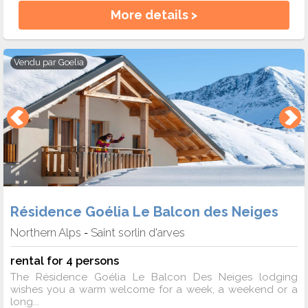
More details >
Vendu par
Goelia
Résidence Goélia Le Balcon des Neiges
Northern Alps
Saint sorlin d'arves
-
rental for 4 persons
The Résidence Goélia Le Balcon Des Neiges lodging
wishes you a warm welcome for a week, a weekend or a
long...