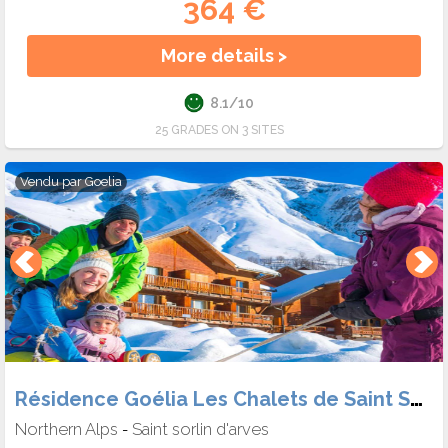
364 €
More details >
8.1/10
25 GRADES ON 3 SITES
Vendu par
Goelia
Résidence Goélia Les Chalets de Saint Sorlin
Northern Alps
Saint sorlin d'arves
-