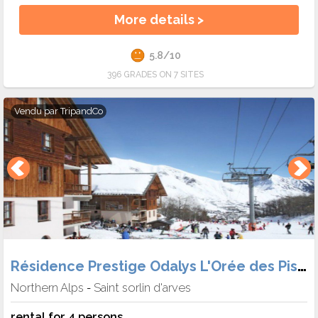
More details >
5.8/10
396 GRADES ON 7 SITES
Vendu par
TripandCo
Résidence Prestige Odalys L'Orée des Pistes
Northern Alps
Saint sorlin d'arves
-
rental for 4 persons