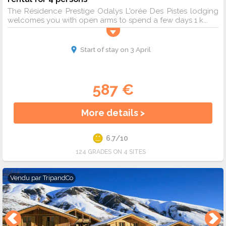
The Résidence Prestige Odalys L'orée Des Pistes lodging
welcomes you with open arms to spend a few days 1 k...
Start of stay on 3 April
587 €
More details >
6.7/10
124 GRADES ON 4 SITES
Vendu par
TripandCo