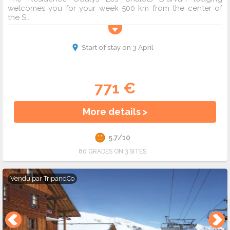
welcomes you for your week 500 km from the center of
the S...
Start of stay on 3 April
771 €
More details >
5.7/10
80 GRADES ON 3 SITES
Vendu par
TripandCo