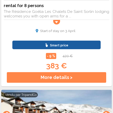
rental for 8 persons
The Résidence Goélia Les Chalets De Saint Sorlin lodging
welcomes you with open arms for a ...
Start of stay on 3 April
Smart price
- 9 %
420 €
383 €
More details >
Vendu par
TripandCo