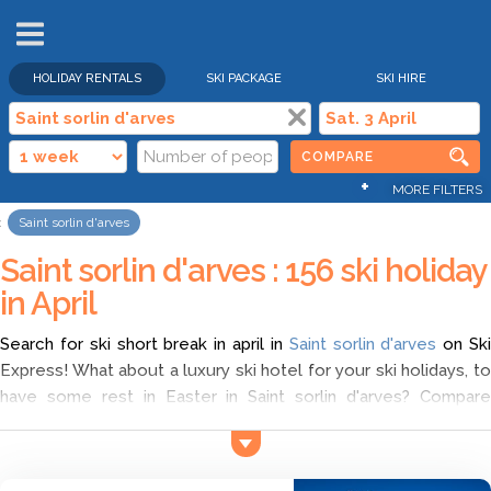
HOLIDAY RENTALS
SKI PACKAGE
SKI HIRE
COMPARE
+
MORE FILTERS
Saint sorlin d'arves
Saint sorlin d'arves : 156 ski holiday
in April
Search for ski short break in april in
Saint sorlin d'arves
on Sk
Express! What about a luxury ski hotel for your ski holidays, to
have some rest in Easter in Saint sorlin d'arves? Compare
different offers with Ski Express and choose hotel booking in
Saint sorlin d'arves in april according to your wish. Find the
cheapest ski deals for ski holidays in Saint sorlin d'arves, and