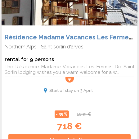
Résidence Madame Vacances Les Fermes de Saint Sorlin
Northern Alps
Saint sorlin d'arves
-
rental for 9 persons
The Résidence Madame Vacances Les Fermes De Saint
Sorlin lodging wishes you a warm welcome for a w...
Start of stay on 3 April
- 35 %
1099 €
718 €