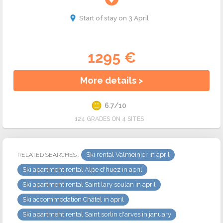
Start of stay on 3 April
1295 €
More details >
6.7/10
124 GRADES ON 4 SITES
Ski rental Valmeinier in april
RELATED SEARCHES :
Ski apartment rental Alpe d'huez in april
Ski apartment rental Saint lary soulan in april
Ski accommodation Châtel in april
Ski apartment rental Saint sorlin d'arves in january