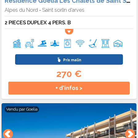
Résidence Goélia Les Chalets de Saint Sorlin
Alpes du Nord
Saint sorlin d'arves
-
2 PIECES DUPLEX 4 PERS. B
Prix malin
270 €
+ d'infos >
Vendu par
Goelia