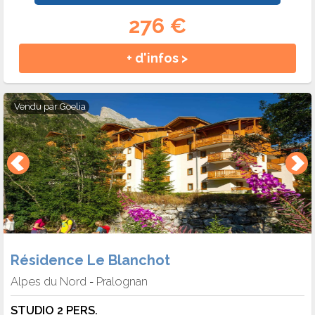
276 €
+ d'infos >
Vendu par
Goelia
Résidence Le Blanchot
Alpes du Nord
Pralognan
-
STUDIO 2 PERS.