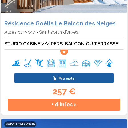
Résidence Goélia Le Balcon des Neiges
Alpes du Nord
Saint sorlin d'arves
-
STUDIO CABINE 2/4 PERS. BALCON OU TERRASSE
Prix malin
257 €
+ d'infos >
Vendu par
Goelia