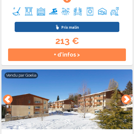
Prix malin
213 €
+ d'infos >
Vendu par
Goelia