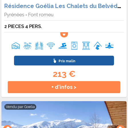
Résidence Goélia Les Chalets du Belvédère
Pyrénées
Font romeu
-
2 PIECES 4 PERS.
Prix malin
213 €
+ d'infos >
Vendu par
Goelia