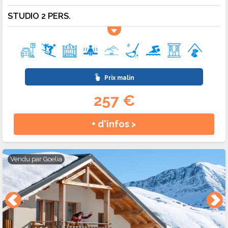
STUDIO 2 PERS.
Prix malin
257 €
+ d'infos >
Vendu par
Goelia