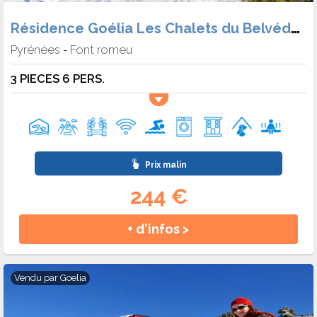
Résidence Goélia Les Chalets du Belvédère
Pyrénées
Font romeu
-
3 PIECES 6 PERS.
Prix malin
244 €
+ d'infos >
Vendu par
Goelia