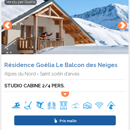
Vendu par
Goelia
Résidence Goélia Le Balcon des Neiges
Alpes du Nord
Saint sorlin d'arves
-
STUDIO CABINE 2/4 PERS.
Prix malin