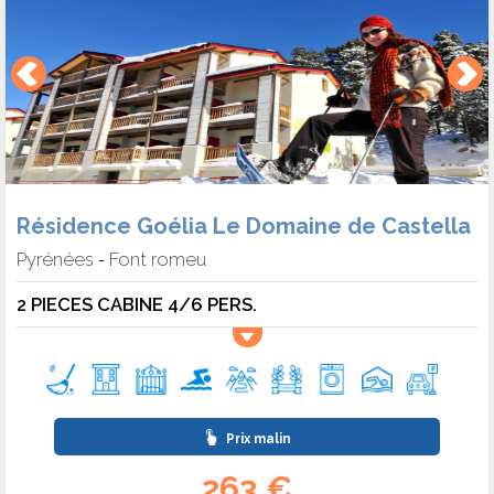
Résidence Goélia Le Domaine de Castella
Pyrénées
Font romeu
-
2 PIECES CABINE 4/6 PERS.
Prix malin
263 €