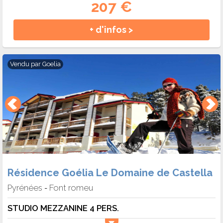
207 €
+ d'infos >
Vendu par
Goelia
Résidence Goélia Le Domaine de Castella
Pyrénées
Font romeu
-
STUDIO MEZZANINE 4 PERS.