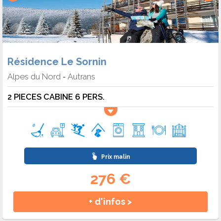
Résidence Le Sornin
Alpes du Nord
Autrans
-
2 PIECES CABINE 6 PERS.
Prix malin
276 €
+ d'infos >