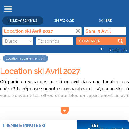
VENTES
FLASH
HOLIDAY RENTALS
SKI PACKAGE
SKI HIRE
COMPARER
+
DE FILTRES
Location appartement ski
Location ski Avril 2027
Où partir en vacances au ski en avril dans une location pas
chère ? La réponse sur notre comparateur de séjour au ski, où
vous trouverez les offres disponibles en appartement en avril
pour votre séjour aux sports d’hiver. Pour trouver votre séjour
parmi l’immense choix de résidences, d’appartement de
vacances, ou de locations de standing, notre site est tout
indiqué. Vous pouvez sélectionner les résidences dans les
PREMIERE MINUTE SKI