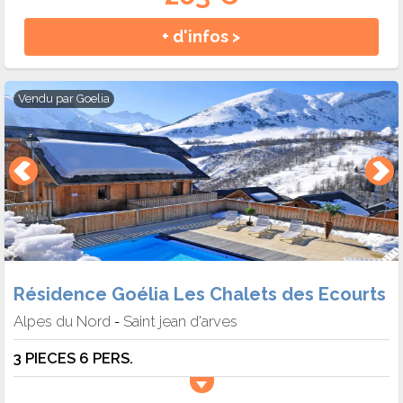
+ d'infos >
Vendu par
Goelia
Résidence Goélia Les Chalets des Ecourts
Alpes du Nord
Saint jean d'arves
-
3 PIECES 6 PERS.