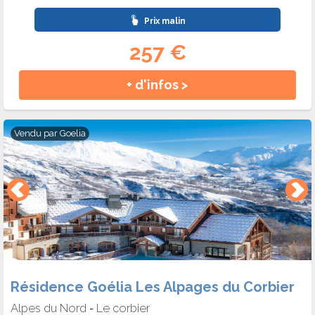
Prix malin
257 €
+ d'infos >
Vendu par
Goelia
Résidence Goélia Les Alpages du Corbier
Alpes du Nord
Le corbier
-