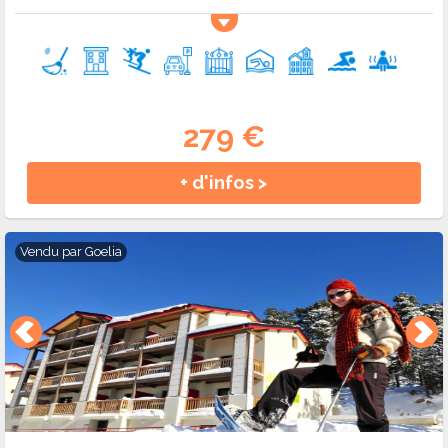
279 €
+ d'infos >
Vendu par
Goelia