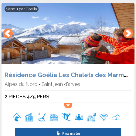
Vendu par
Goelia
Résidence Goélia Les Chalets des Marmottes
Alpes du Nord
Saint jean d'arves
-
2 PIECES 4/5 PERS.
Prix malin