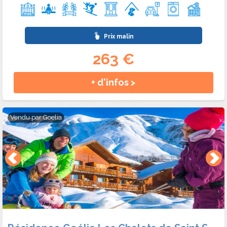
Prix malin
263 €
+ d'infos >
Vendu par
Goelia