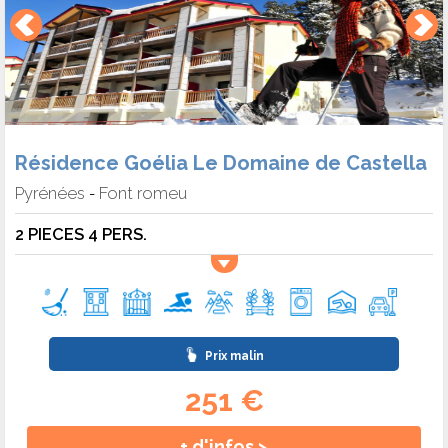
Résidence Goélia Le Domaine de Castella
Pyrénées
Font romeu
-
2 PIECES 4 PERS.
Prix malin
251 €
+ d'infos >