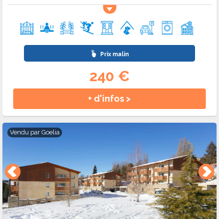
Prix malin
240 €
+ d'infos >
Vendu par
Goelia