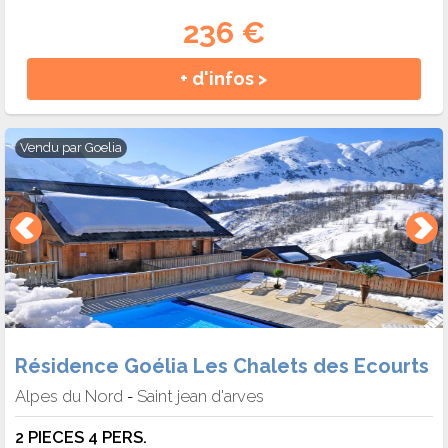
236 €
+ d'infos >
Vendu par
Goelia
Résidence Goélia Les Chalets des Ecourts
Alpes du Nord
Saint jean d'arves
-
2 PIECES 4 PERS.