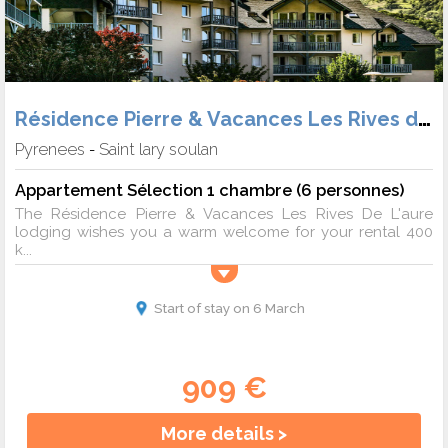
Résidence Pierre & Vacances Les Rives de L'Aure
Pyrenees
Saint lary soulan
-
Appartement Sélection 1 chambre (6 personnes)
The Résidence Pierre & Vacances Les Rives De L'aure
lodging wishes you a warm welcome for your rental 400
k...
Start of stay on 6 March
909 €
More details >