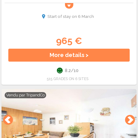
Start of stay on 6 March
965 €
More details >
8.2/10
515 GRADES ON 6 SITES
Vendu par
TripandCo