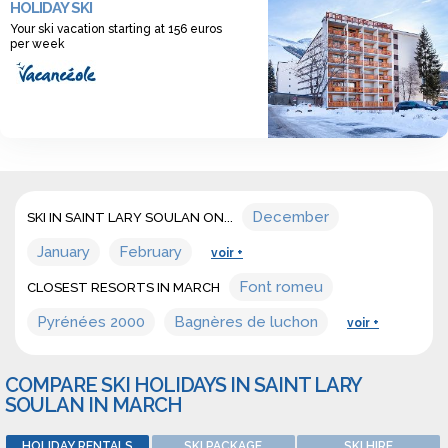
HOLIDAY SKI
discover a wide range of offers for ski holidays
Your ski vacation starting at 156 euros
accommodation in march in Saint lary soulan.
per week
December
SKI IN SAINT LARY SOULAN ON...
January
February
voir +
Font romeu
CLOSEST RESORTS IN MARCH
Pyrénées 2000
Bagnères de luchon
voir +
COMPARE SKI HOLIDAYS IN SAINT LARY
SOULAN IN MARCH
HOLIDAY RENTALS
SKI PACKAGE
SKI HIRE