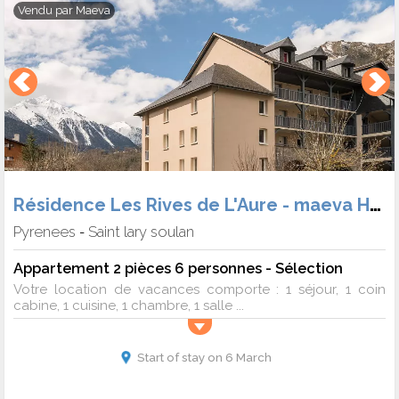
Vendu par
Maeva
Résidence Les Rives de L'Aure - maeva Home
Pyrenees
Saint lary soulan
-
Appartement 2 pièces 6 personnes - Sélection
Votre location de vacances comporte : 1 séjour, 1 coin
cabine, 1 cuisine, 1 chambre, 1 salle ...
Start of stay on 6 March