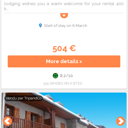
lodging wishes you a warm welcome for your rental 400
k...
Start of stay on 6 March
504 €
More details >
8.2/10
515 GRADES ON 6 SITES
Vendu par
TripandCo