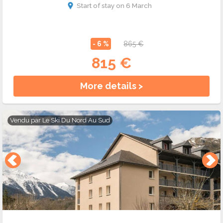
Start of stay on 6 March
- 6 %
865 €
815 €
More details >
Vendu par
Le Ski Du Nord Au Sud