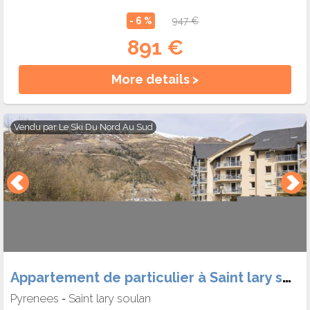
- 6 %
947 €
891 €
More details >
Vendu par
Le Ski Du Nord Au Sud
Appartement de particulier à Saint lary soulan
Pyrenees
Saint lary soulan
-