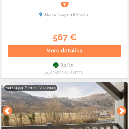
Start of stay on 6 March
567 €
More details >
8.2/10
515 GRADES ON 6 SITES
Vendu par
Pierre et Vacances