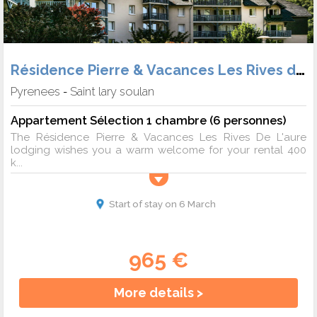
Résidence Pierre & Vacances Les Rives de L'Aure
Pyrenees
Saint lary soulan
-
Appartement Sélection 1 chambre (6 personnes)
The Résidence Pierre & Vacances Les Rives De L'aure
lodging wishes you a warm welcome for your rental 400
k...
Start of stay on 6 March
965 €
More details >