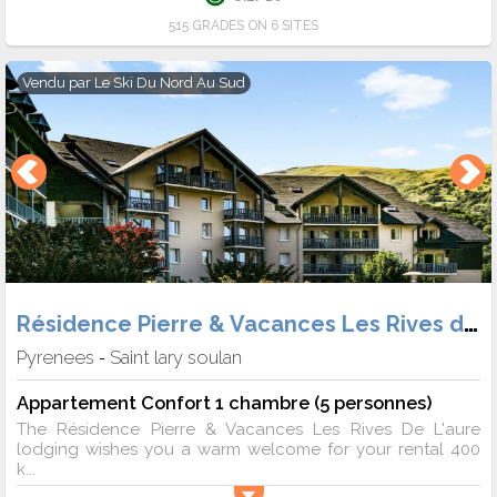
515 GRADES ON 6 SITES
Vendu par
Le Ski Du Nord Au Sud
Résidence Pierre & Vacances Les Rives de L'Aure
Pyrenees
Saint lary soulan
-
Appartement Confort 1 chambre (5 personnes)
The Résidence Pierre & Vacances Les Rives De L'aure
lodging wishes you a warm welcome for your rental 400
k...