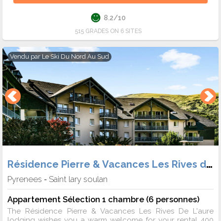
8.2/10
515 GRADES ON 6 SITES
Vendu par
Le Ski Du Nord Au Sud
Résidence Pierre & Vacances Les Rives de L'Aure
Pyrenees
Saint lary soulan
-
Appartement Sélection 1 chambre (6 personnes)
The Résidence Pierre & Vacances Les Rives De L'aure
lodging wishes you a warm welcome for your rental 400