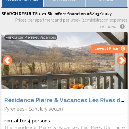
SEARCH RESULTS > 21 Ski offers found on 06/03/2027
Prices per apartment and per week (administration expenses
included)
Vendu par
Pierre et Vacances
Lowest Price
Résidence Pierre & Vacances Les Rives de L'Aure
Pyrenees
Saint lary soulan
-
rental for 4 persons
The Résidence Pierre & Vacances Les Rives De L'aure