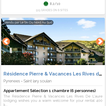
8.2/10
515 GRADES ON 6 SITES
Vendu par
Le Ski Du Nord Au Sud
Résidence Pierre & Vacances Les Rives de L'Aure
Pyrenees
Saint lary soulan
-
Appartement Sélection 1 chambre (6 personnes)
The Résidence Pierre & Vacances Les Rives De L'aure
lodging wishes you a warm welcome for your rental 400
k...