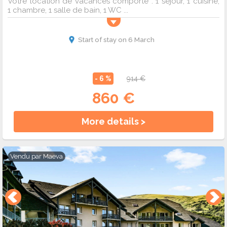
Votre location de vacances comporte : 1 séjour, 1 cuisine,
1 chambre, 1 salle de bain, 1 WC ...
Start of stay on 6 March
- 6 %
914 €
860 €
More details >
Vendu par
Maeva