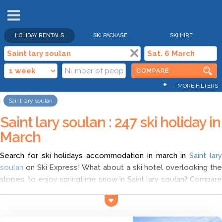
HOLIDAY RENTALS
SKI PACKAGE
SKI HIRE
COMPARE
+
MORE FILTERS
Saint lary soulan
Saint lary soulan : 247 ski holiday in
March
Search for ski holidays accommodation in march in
Saint lar
soulan
on Ski Express! What about a ski hotel overlooking the
slopes, to enjoy springtime snow in Saint lary soulan? Compare
different offers with Ski Express and choose hotel booking in
Saint lary soulan in march according to your wish. Find the
cheapest ski deals for ski holidays in Saint lary soulan, and