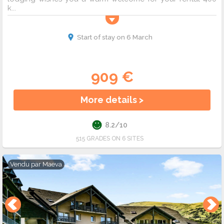
k...
Start of stay on 6 March
909 €
More details >
8.2/10
515 GRADES ON 6 SITES
Vendu par
Maeva