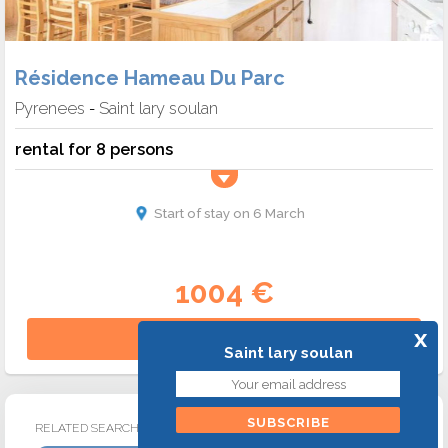
Résidence Hameau Du Parc
Pyrenees
Saint lary soulan
-
rental for 8 persons
Start of stay on 6 March
1004 €
x
More details >
Saint lary soulan
Ski accommodation Pra loup in march
RELATED SEARCHES :