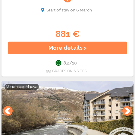
Start of stay on 6 March
881 €
More details >
8.2/10
515 GRADES ON 6 SITES
Vendu par
Maeva