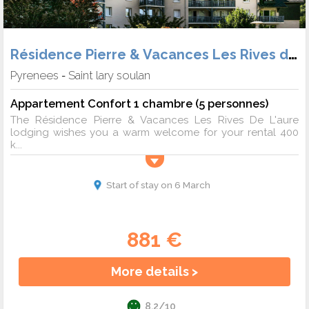
Résidence Pierre & Vacances Les Rives de L'Aure
Pyrenees
Saint lary soulan
-
Appartement Confort 1 chambre (5 personnes)
The Résidence Pierre & Vacances Les Rives De L'aure
lodging wishes you a warm welcome for your rental 400
k...
Start of stay on 6 March
881 €
More details >
8.2/10