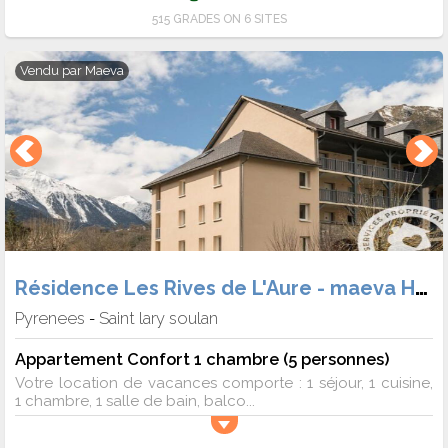
515 GRADES ON 6 SITES
Vendu par
Maeva
Résidence Les Rives de L'Aure - maeva Home
Pyrenees
Saint lary soulan
-
Appartement Confort 1 chambre (5 personnes)
Votre location de vacances comporte : 1 séjour, 1 cuisine,
1 chambre, 1 salle de bain, balco...