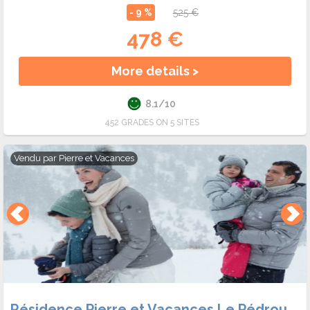
- 9 %
525 €
478 €
More details >
8.1/10
452 GRADES ON 5 SITES
Vendu par
Pierre et Vacances
Résidence Pierre et Vacances Le Pédrou