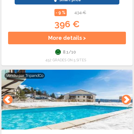
Smart price
- 9 %
434 €
396 €
More details >
8.1/10
452 GRADES ON 5 SITES
Vendu par
TripandCo