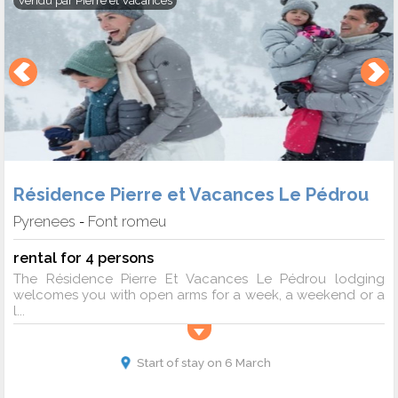
Vendu par
Pierre et Vacances
Résidence Pierre et Vacances Le Pédrou
Pyrenees
Font romeu
-
rental for 4 persons
The Résidence Pierre Et Vacances Le Pédrou lodging
welcomes you with open arms for a week, a weekend or a
l...
Start of stay on 6 March