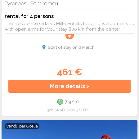
Pyrenees
Font romeu
-
rental for 4 persons
The Résidence Odalys Mille Soleils lodging welcomes you
with open arms for your stay 800 km from the center...
Start of stay on 6 March
461 €
More details >
7.9/10
328 GRADES ON 3 SITES
Vendu par
Goelia