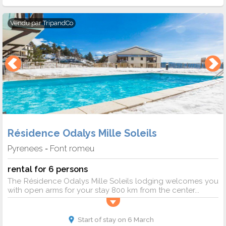
Vendu par
TripandCo
Résidence Odalys Mille Soleils
Pyrenees
Font romeu
-
rental for 6 persons
The Résidence Odalys Mille Soleils lodging welcomes you
with open arms for your stay 800 km from the center...
Start of stay on 6 March