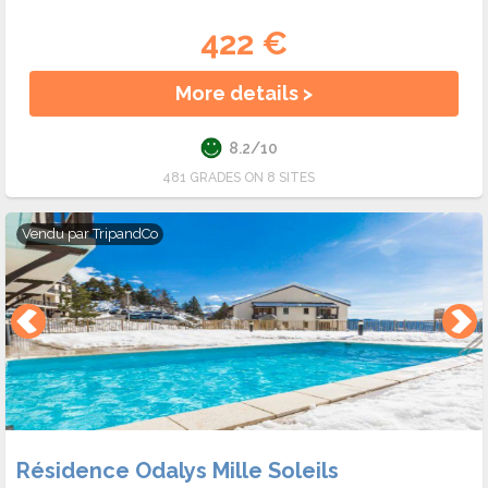
422 €
More details >
8.2/10
481 GRADES ON 8 SITES
Vendu par
TripandCo
Résidence Odalys Mille Soleils