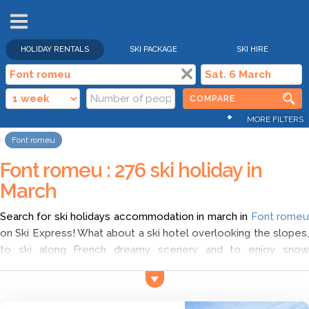
HOLIDAY RENTALS
SKI PACKAGE
SKI HIRE
COMPARE
+
MORE FILTERS
Font romeu
Font romeu : 276 ski holiday in
March
Search for ski holidays accommodation in march in
Font rome
on Ski Express! What about a ski hotel overlooking the slopes,
to ski along French dreamy scenery and to enjoy snow
activities in Font romeu? Compare different offers with Ski
Express and choose ski short break in Font romeu in march
according to your wish. Find the cheapest ski deals for ski