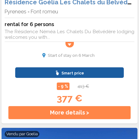
Résidence Goélia Les Chalets du Belvédère
Pyrenees
Font romeu
-
rental for 6 persons
The Résidence Néméa Les Chalets Du Belvédère lodging
welcomes you with...
Start of stay on 6 March
Smart price
- 9 %
413 €
377 €
More details >
Vendu par
Goelia