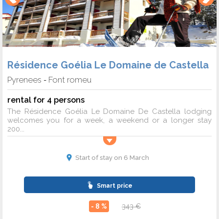
Résidence Goélia Le Domaine de Castella
Pyrenees
Font romeu
-
rental for 4 persons
The Résidence Goélia Le Domaine De Castella lodging
welcomes you for a week, a weekend or a longer stay
200...
Start of stay on 6 March
Smart price
- 8 %
343 €