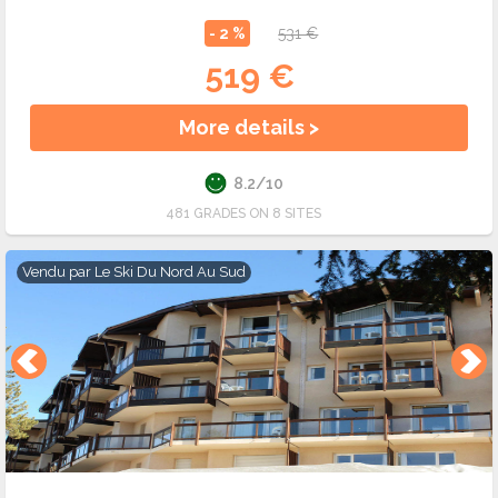
- 2 %
531 €
519 €
More details >
8.2/10
481 GRADES ON 8 SITES
Vendu par
Le Ski Du Nord Au Sud