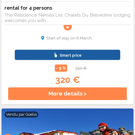
rental for 4 persons
The Résidence Néméa Les Chalets Du Belvédère lodging
welcomes you with...
Start of stay on 6 March
Smart price
- 9 %
350 €
320 €
More details >
Vendu par
Goelia