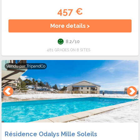
457 €
More details >
8.2/10
481 GRADES ON 8 SITES
Vendu par
TripandCo
Résidence Odalys Mille Soleils