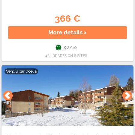
366 €
More details >
8.2/10
481 GRADES ON 8 SITES
Vendu par
Goelia