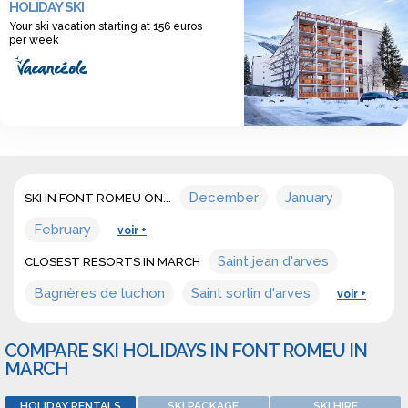
HOLIDAY SKI
holidays in Font romeu, and discover a wide range of offers for
Your ski vacation starting at 156 euros
ski holidays accommodation in march in Font romeu.
per week
December
January
SKI IN FONT ROMEU ON...
February
voir +
Saint jean d'arves
CLOSEST RESORTS IN MARCH
Bagnères de luchon
Saint sorlin d'arves
voir +
COMPARE SKI HOLIDAYS IN FONT ROMEU IN
MARCH
HOLIDAY RENTALS
SKI PACKAGE
SKI HIRE