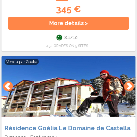
345 €
More details >
8.1/10
452 GRADES ON 5 SITES
Vendu par
Goelia
Résidence Goélia Le Domaine de Castella