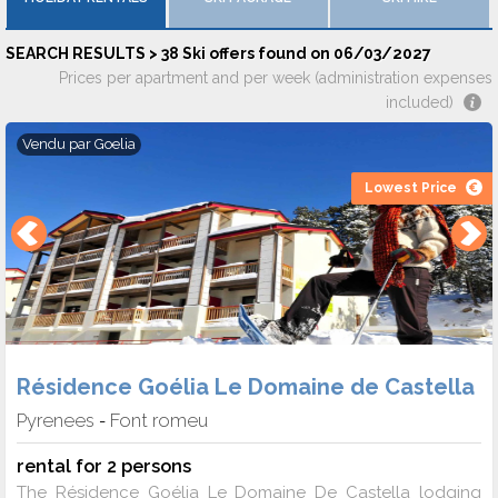
SEARCH RESULTS > 38 Ski offers found on 06/03/2027
Prices per apartment and per week (administration expenses
included)
Vendu par
Goelia
Lowest Price
Résidence Goélia Le Domaine de Castella
Pyrenees
Font romeu
-
rental for 2 persons
The Résidence Goélia Le Domaine De Castella lodging