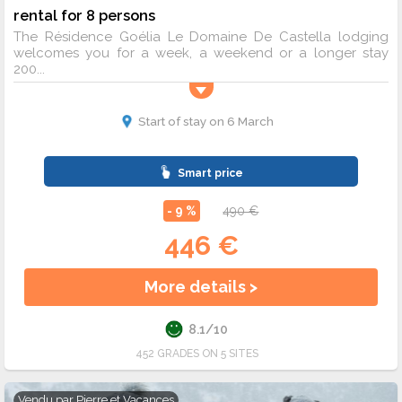
rental for 8 persons
The Résidence Goélia Le Domaine De Castella lodging
welcomes you for a week, a weekend or a longer stay
200...
Start of stay on 6 March
Smart price
- 9 %
490 €
446 €
More details >
8.1/10
452 GRADES ON 5 SITES
Vendu par
Pierre et Vacances