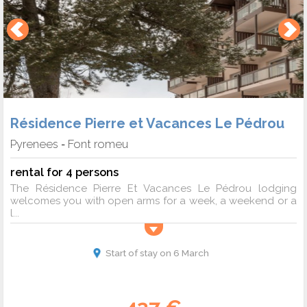
Résidence Pierre et Vacances Le Pédrou
Pyrenees
Font romeu
-
rental for 4 persons
The Résidence Pierre Et Vacances Le Pédrou lodging
welcomes you with open arms for a week, a weekend or a
l...
Start of stay on 6 March