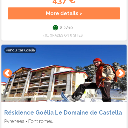
437 €
More details >
8.2/10
481 GRADES ON 8 SITES
Vendu par
Goelia
Résidence Goélia Le Domaine de Castella
Pyrenees
Font romeu
-