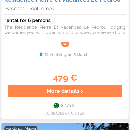
Pyrenees
Font romeu
-
rental for 6 persons
The Résidence Pierre Et Vacances Le Pédrou lodging
welcomes you with open arms for a week, a weekend or a
l...
Start of stay on 6 March
479 €
More details >
8.2/10
481 GRADES ON 8 SITES
Vendu par
Maeva