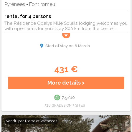
Pyrenees
Font romeu
-
rental for 4 persons
The Résidence Odalys Mille Soleils lodging welcomes you
with open arms for your stay 800 km from the center...
Start of stay on 6 March
431 €
More details >
7.9/10
328 GRADES ON 3 SITES
Vendu par
Pierre et Vacances