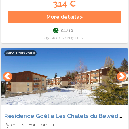
314 €
More details >
8.1/10
452 GRADES ON 5 SITES
Vendu par
Goelia
Résidence Goélia Les Chalets du Belvédère
Pyrenees
Font romeu
-