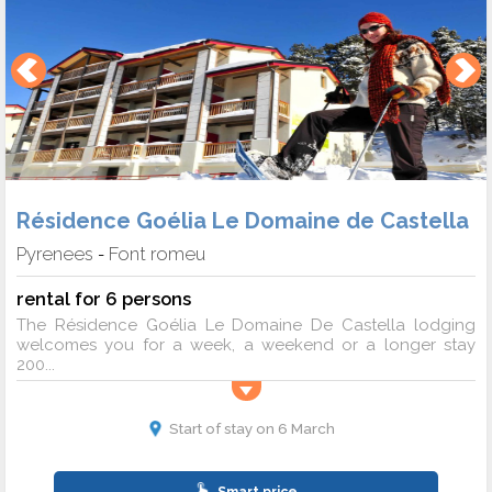
Résidence Goélia Le Domaine de Castella
Pyrenees
Font romeu
-
rental for 6 persons
The Résidence Goélia Le Domaine De Castella lodging
welcomes you for a week, a weekend or a longer stay
200...
Start of stay on 6 March