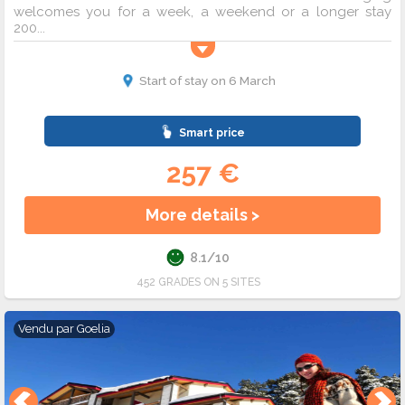
welcomes you for a week, a weekend or a longer stay
200...
Start of stay on 6 March
Smart price
257 €
More details >
8.1/10
452 GRADES ON 5 SITES
Vendu par
Goelia