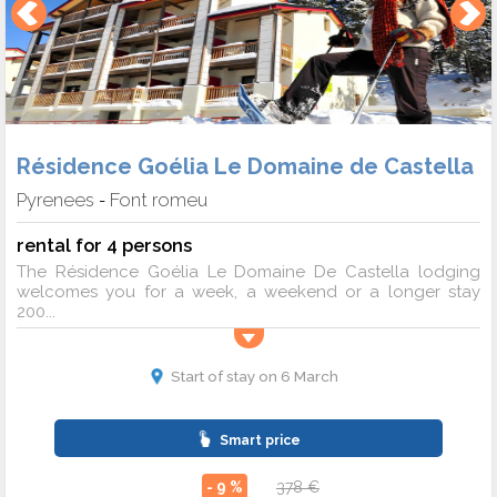
Résidence Goélia Le Domaine de Castella
Pyrenees
Font romeu
-
rental for 4 persons
The Résidence Goélia Le Domaine De Castella lodging
welcomes you for a week, a weekend or a longer stay
200...
Start of stay on 6 March
Smart price
- 9 %
378 €