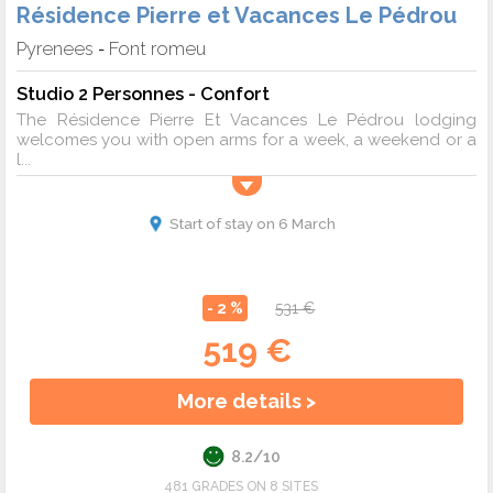
Résidence Pierre et Vacances Le Pédrou
Pyrenees
Font romeu
-
Studio 2 Personnes - Confort
The Résidence Pierre Et Vacances Le Pédrou lodging
welcomes you with open arms for a week, a weekend or a
l...
Start of stay on 6 March
- 2 %
531 €
519 €
More details >
8.2/10
481 GRADES ON 8 SITES