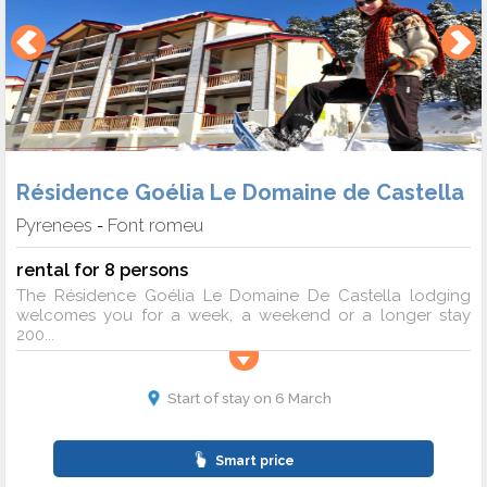
Résidence Goélia Le Domaine de Castella
Pyrenees
Font romeu
-
rental for 8 persons
The Résidence Goélia Le Domaine De Castella lodging
welcomes you for a week, a weekend or a longer stay
200...
Start of stay on 6 March
Smart price