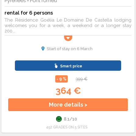
Pyrenees
Font romeu
-
rental for 6 persons
The Résidence Goélia Le Domaine De Castella lodging
welcomes you for a week, a weekend or a longer stay
200...
Start of stay on 6 March
Smart price
- 9 %
399 €
364 €
More details >
8.1/10
452 GRADES ON 5 SITES