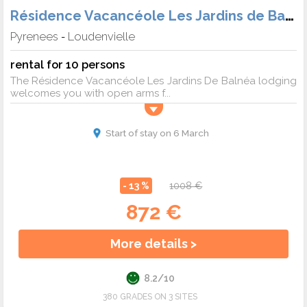
Résidence Vacancéole Les Jardins de Balnéa
Pyrenees
Loudenvielle
-
rental for 10 persons
The Résidence Vacancéole Les Jardins De Balnéa lodging
welcomes you with open arms f...
Start of stay on 6 March
- 13 %
1008 €
872 €
More details >
8.2/10
380 GRADES ON 3 SITES