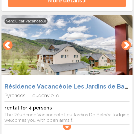
More details >
Vendu par
Vacanceole
Résidence Vacancéole Les Jardins de Balnéa
Pyrenees
Loudenvielle
-
rental for 4 persons
The Résidence Vacancéole Les Jardins De Balnéa lodging
welcomes you with open arms f...