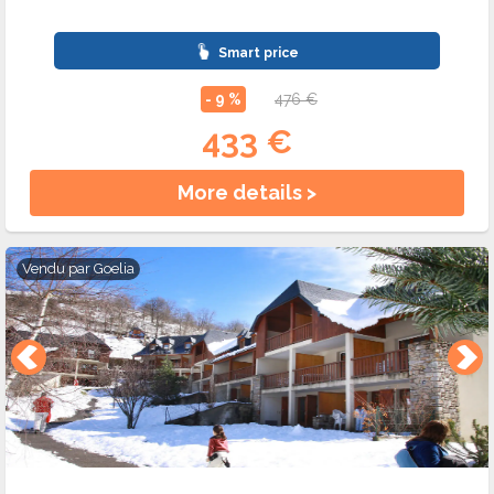
Smart price
- 9 %
476 €
433 €
More details >
Vendu par
Goelia