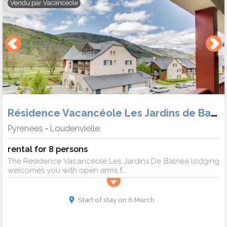
Vendu par
Vacanceole
Résidence Vacancéole Les Jardins de Balnéa
Pyrenees
Loudenvielle
-
rental for 8 persons
The Résidence Vacancéole Les Jardins De Balnéa lodging
welcomes you with open arms f...
Start of stay on 6 March