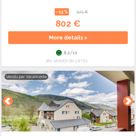
- 13 %
925 €
802 €
More details >
8.2/10
380 GRADES ON 3 SITES
Vendu par
Vacanceole