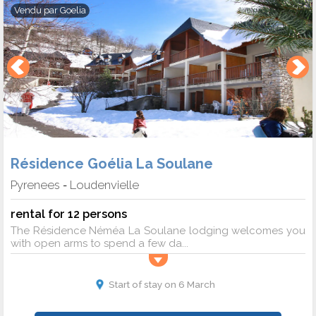
Vendu par
Goelia
Résidence Goélia La Soulane
Pyrenees
Loudenvielle
-
rental for 12 persons
The Résidence Néméa La Soulane lodging welcomes you
with open arms to spend a few da...
Start of stay on 6 March