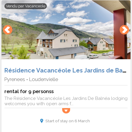
Vendu par
Vacanceole
Résidence Vacancéole Les Jardins de Balnéa
Pyrenees
Loudenvielle
-
rental for 9 personss
The Résidence Vacancéole Les Jardins De Balnéa lodging
welcomes you with open arms f...
Start of stay on 6 March