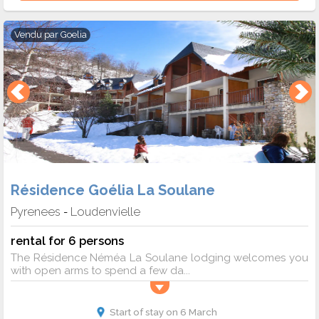
Vendu par
Goelia
Résidence Goélia La Soulane
Pyrenees
Loudenvielle
-
rental for 6 persons
The Résidence Néméa La Soulane lodging welcomes you
with open arms to spend a few da...
Start of stay on 6 March