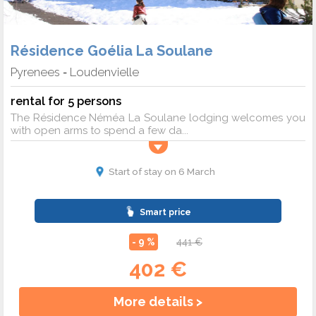
Résidence Goélia La Soulane
Pyrenees
Loudenvielle
-
rental for 5 persons
The Résidence Néméa La Soulane lodging welcomes you
with open arms to spend a few da...
Start of stay on 6 March
Smart price
- 9 %
441 €
402 €
More details >