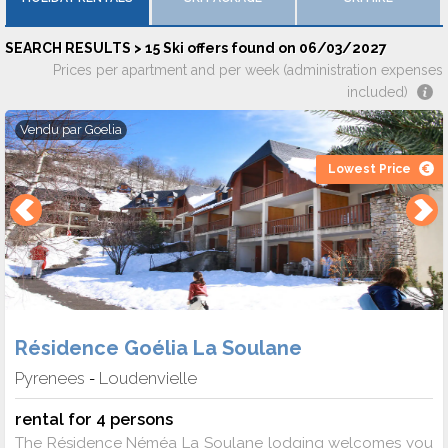
SEARCH RESULTS > 15 Ski offers found on 06/03/2027
Prices per apartment and per week (administration expenses
included)
Vendu par
Goelia
Lowest Price
Résidence Goélia La Soulane
Pyrenees
Loudenvielle
-
rental for 4 persons
The Résidence Néméa La Soulane lodging welcomes you