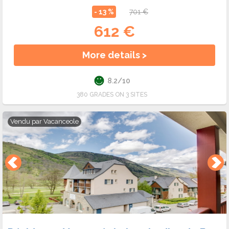
- 13 %
701 €
612 €
More details >
8.2/10
380 GRADES ON 3 SITES
Vendu par
Vacanceole