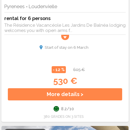
Pyrenees
Loudenvielle
-
rental for 6 persons
The Résidence Vacancéole Les Jardins De Balnéa lodging
welcomes you with open arms f...
Start of stay on 6 March
- 12 %
605 €
530 €
More details >
8.2/10
380 GRADES ON 3 SITES