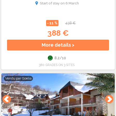
Start of stay on 6 March
- 11 %
438 €
388 €
More details >
8.2/10
380 GRADES ON 3 SITES
Vendu par
Goelia