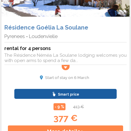
Résidence Goélia La Soulane
Pyrenees
Loudenvielle
-
rental for 4 persons
The Résidence Néméa La Soulane lodging welcomes you
with open arms to spend a few da...
Start of stay on 6 March
Smart price
- 9 %
413 €
377 €