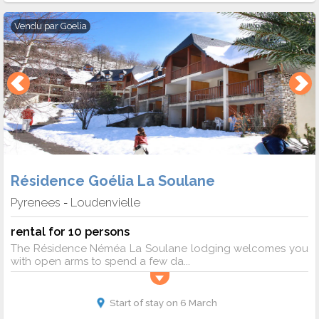
Vendu par
Goelia
Résidence Goélia La Soulane
Pyrenees
Loudenvielle
-
rental for 10 persons
The Résidence Néméa La Soulane lodging welcomes you
with open arms to spend a few da...
Start of stay on 6 March