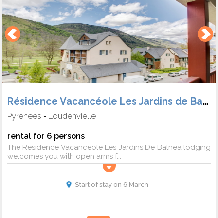
Résidence Vacancéole Les Jardins de Balnéa
Pyrenees
Loudenvielle
-
rental for 6 persons
The Résidence Vacancéole Les Jardins De Balnéa lodging
welcomes you with open arms f...
Start of stay on 6 March