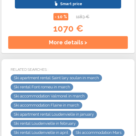
Smart price
- 10 %
1183 €
1070 €
More details >
RELATED SEARCHES :
Ski apartment rental Saint lary soulan in march
Ski rental Font romeu in march
Ski accommodation Valmorel in march
Ski accommodation Flaine in march
Ski apartment rental Loudenvielle in january
Ski rental Loudenvielle in february
Ski rental Loudenvielle in april
Ski accommodation Mars