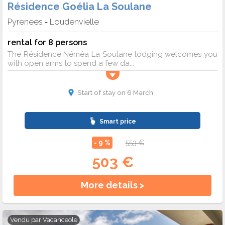
Résidence Goélia La Soulane
Pyrenees
Loudenvielle
-
rental for 8 persons
The Résidence Néméa La Soulane lodging welcomes you
with open arms to spend a few da...
Start of stay on 6 March
Smart price
- 9 %
553 €
503 €
More details >
Vendu par
Vacanceole