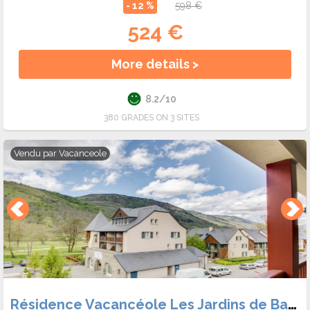
- 12 %
598 €
524 €
More details >
8.2/10
380 GRADES ON 3 SITES
Vendu par
Vacanceole
Résidence Vacancéole Les Jardins de Balnéa