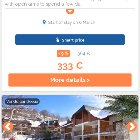
with open arms to spend a few da...
Start of stay on 6 March
Smart price
- 9 %
364 €
333 €
More details >
Vendu par
Goelia