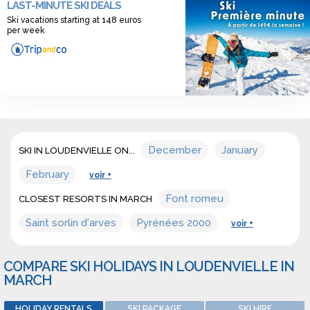
LAST-MINUTE SKI DEALS
offers for sonwboarding resort in march in Loudenvielle.
Ski vacations starting at 148 euros
per week
December
January
SKI IN LOUDENVIELLE ON...
February
voir +
Font romeu
CLOSEST RESORTS IN MARCH
Saint sorlin d'arves
Pyrénées 2000
voir +
COMPARE SKI HOLIDAYS IN LOUDENVIELLE IN
MARCH
HOLIDAY RENTALS
SKI PACKAGE
SKI HIRE