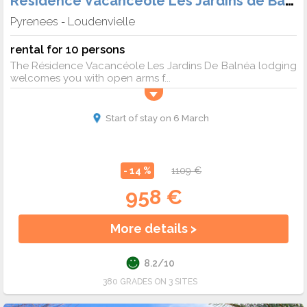
Pyrenees
Loudenvielle
-
rental for 10 persons
The Résidence Vacancéole Les Jardins De Balnéa lodging
welcomes you with open arms f...
Start of stay on 6 March
- 14 %
1109 €
958 €
More details >
8.2/10
380 GRADES ON 3 SITES