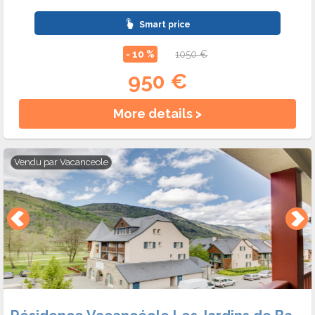
Smart price
- 10 %
1050 €
950 €
More details >
Vendu par
Vacanceole
Résidence Vacancéole Les Jardins de Balnéa