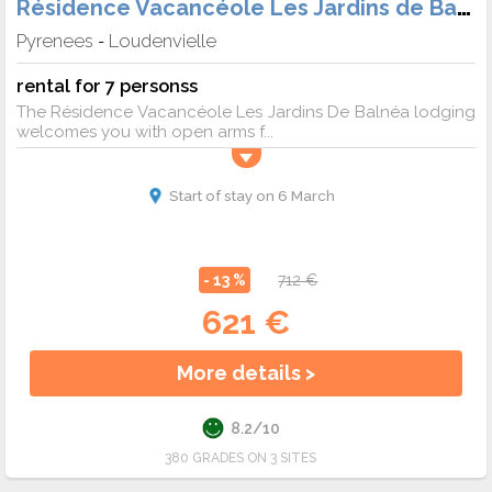
Résidence Vacancéole Les Jardins de Balnéa
Pyrenees
Loudenvielle
-
rental for 7 personss
The Résidence Vacancéole Les Jardins De Balnéa lodging
welcomes you with open arms f...
Start of stay on 6 March
- 13 %
712 €
621 €
More details >
8.2/10
380 GRADES ON 3 SITES