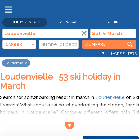
HOLIDAY RENTALS
SKI PACKAGE
SKI HIRE
COMPARE
+
MORE FILTERS
Loudenvielle
Loudenvielle : 53 ski holiday in
March
Search for sonwboarding resort in march in
Loudenvielle
on Sk
Express! What about a ski hotel overlooking the slopes, for ski
holidays in Loudenvielle? Compare different offers with Ski
Express and choose self catering ski holidays in Loudenvielle
in march according to your wish. Find the cheapest ski deals
for ski holidays in Loudenvielle, and discover a wide range of