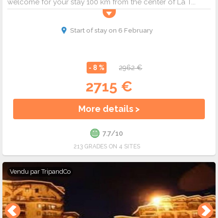
welcome for your stay 100 km from the center of La T...
Start of stay on 6 February
- 8 %
2962 €
2715 €
More details >
7.7/10
213 GRADES ON 4 SITES
Vendu par
TripandCo