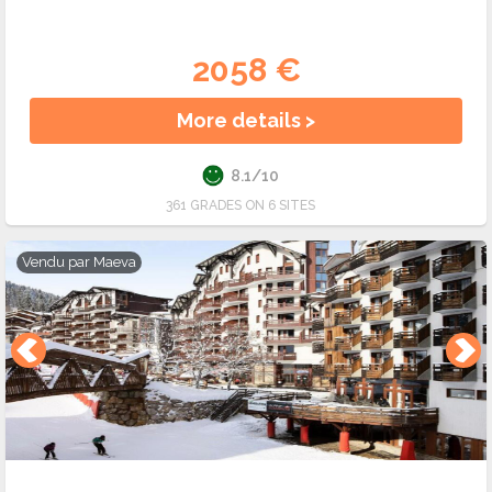
2058 €
More details >
8.1/10
361 GRADES ON 6 SITES
Vendu par
Maeva