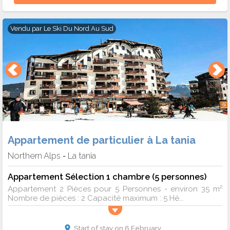
Vendu par
Le Ski Du Nord Au Sud
Appartement de particulier à La tania
Northern Alps
La tania
-
Appartement Sélection 1 chambre (5 personnes)
Appartement 2 Pièces pour 5 Personnes - environ 35 m²
Nombre de pièces : 2 Capacité maximum : 5 Hé...
Start of stay on 6 February