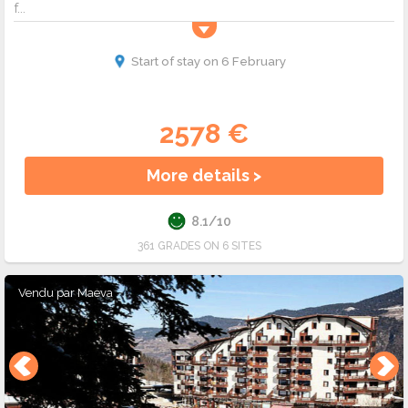
f...
Start of stay on 6 February
2578 €
More details >
8.1/10
361 GRADES ON 6 SITES
Vendu par
Maeva