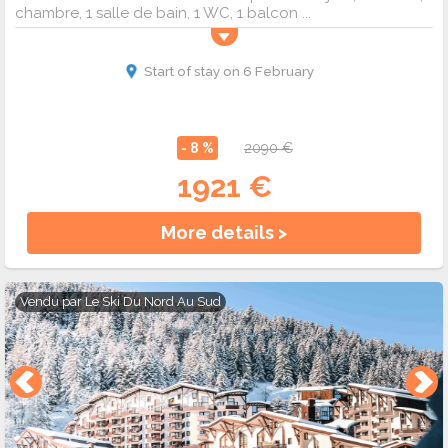
chambre, 1 salle de bain, 1 WC, 1 balcon ...
Start of stay on 6 February
- 8 %
2090 €
1921 €
More details >
Vendu par
Le Ski Du Nord Au Sud