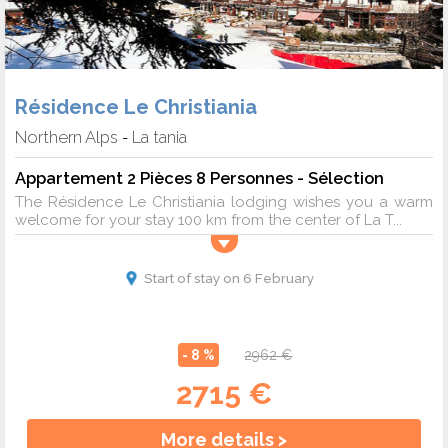
Résidence Le Christiania
Northern Alps
La tania
-
Appartement 2 Pièces 8 Personnes - Sélection
The Résidence Le Christiania lodging wishes you a warm
welcome for your stay 100 km from the center of La T...
Start of stay on 6 February
- 8 %
2962 €
2715 €
More details >