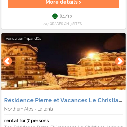
More details >
8.1/10
207 GRADES ON 3 SITES
Vendu par
TripandCo
Résidence Pierre et Vacances Le Christiana
Northern Alps
La tania
-
rental for 7 persons