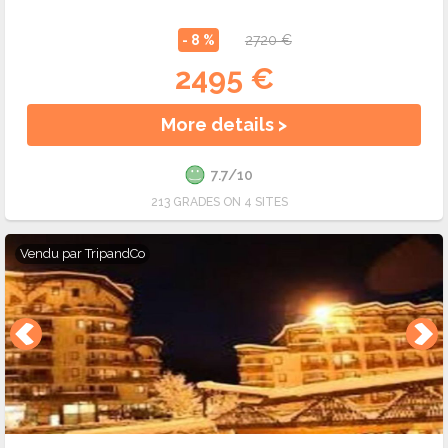
- 8 %
2720 €
2495 €
More details >
7.7/10
213 GRADES ON 4 SITES
Vendu par
TripandCo