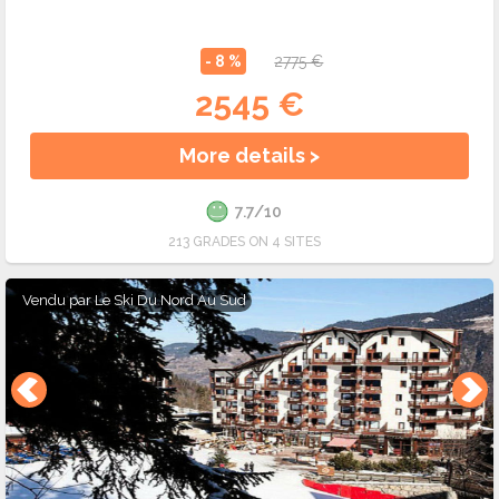
- 8 %
2775 €
2545 €
More details >
7.7/10
213 GRADES ON 4 SITES
Vendu par
Le Ski Du Nord Au Sud