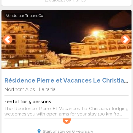
213 GRADES ON 4 SITES
Vendu par
TripandCo
Résidence Pierre et Vacances Le Christiana
Northern Alps
La tania
-
rental for 5 persons
The Résidence Pierre Et Vacances Le Christiana lodging
welcomes you with open arms for your stay 100 km fro...
Start of stay on 6 February