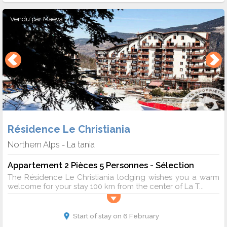
Vendu par
Maeva
Résidence Le Christiania
Northern Alps
La tania
-
Appartement 2 Pièces 5 Personnes - Sélection
The Résidence Le Christiania lodging wishes you a warm
welcome for your stay 100 km from the center of La T...
Start of stay on 6 February