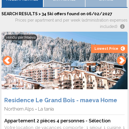
SEARCH RESULTS > 34 Ski offers found on 06/02/2027
Prices per apartment and per week (administration expenses
included)
Vendu par
Maeva
Lowest Price
Residence Le Grand Bois - maeva Home
Northern Alps
La tania
-
Appartement 2 pièces 4 personnes - Sélection
Votre location de vacances comporte : 1 séjour, 1 cuisine, 1