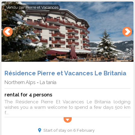
Vendu par
Pierre et Vacances
Résidence Pierre et Vacances Le Britania
Northern Alps
La tania
-
rental for 4 persons
The Résidence Pierre Et Vacances Le Britania lodging
wishes you a warm welcome to spend a few days 500 km
f...
Start of stay on 6 February