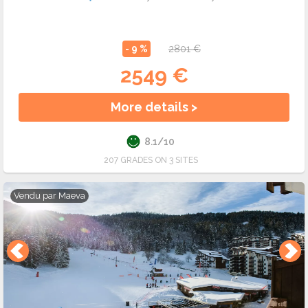
- 9 %
2801 €
2549 €
More details >
8.1/10
207 GRADES ON 3 SITES
Vendu par
Maeva