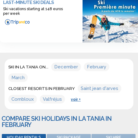
LAST-MINUTE SKI DEALS
sonwboarding resort in february in La tania.
Ski vacations starting at 148 euros
per week
December
February
SKI IN LA TANIA ON...
March
Saint jean d'arves
CLOSEST RESORTS IN FEBRUARY
Combloux
Valfréjus
voir +
COMPARE SKI HOLIDAYS IN LA TANIA IN
FEBRUARY
HOLIDAY RENTALS
SKI PACKAGE
SKI HIRE