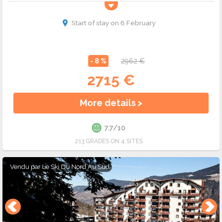
Start of stay on 6 February
- 8 %
2962 €
2715 €
More details >
7.7/10
213 GRADES ON 4 SITES
Vendu par
Le Ski Du Nord Au Sud