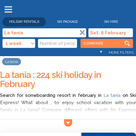
HOLIDAY RENTALS
SKI PACKAGE
SKI HIRE
COMPARE
+
MORE FILTERS
La tania
La tania : 224 ski holiday in
February
Search for sonwboarding resort in february in
La tania
on Ski
Express! What about , to enjoy school vacation with your
family in La tania? Compare different offers with Ski Express
and choose self catering ski holidays in La tania in february
according to your wish. Find the cheapest ski deals for ski
holidays in La tania, and discover a wide range of offers for