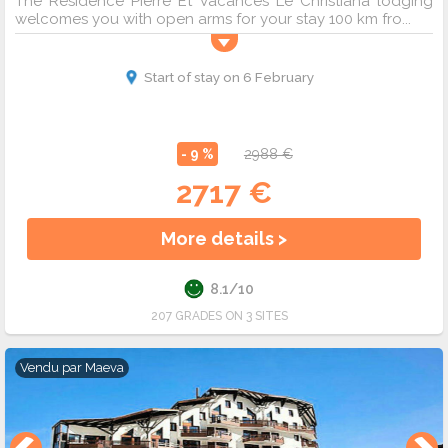
The Résidence Pierre Et Vacances Le Christiana lodging
welcomes you with open arms for your stay 100 km fro...
Start of stay on 6 February
- 9 %
2988 €
2717 €
More details >
8.1/10
207 GRADES ON 3 SITES
Vendu par
Maeva