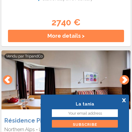
2740 €
More details >
Vendu par
TripandCo
x
La tania
Résidence Pierre et Vacances Le Britania
Northern Alps
La tania
-